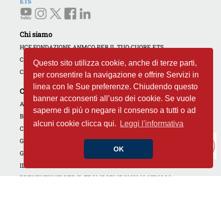
ETS
Chi siamo
HCF FONDAZIONE ANMCO PER IL TUO CUORE ETS
COME AIUTARCI
Questo sito utilizza cookie, anche di terze parti,
CONTATTI
per consentire la navigazione e offrire Servizi in
linea con le Sue preferenze. Chiudendo questo
Campagne e iniziative
banner acconsenti all’uso dei cookie. Se vuole
AMBASCIATORI DEL CUORE
saperne di più o negare il consenso a tutti o ad
BANCA DEL CUORE
alcuni cookie clicca qui.
Leggi l'informativa
CARDIOLOGIE APERTE
GIORNATE DEDICATE
OK
GOLF4HEART
IL CUORE DI TUTTI
PREVENZIONE PER IL TROMBOEMBOLISMO VENOSO
CAMPAGNA NON DIMENTICARE IL TUO CUORE
INIZIATIVE REGIONALI
CORSI RCP