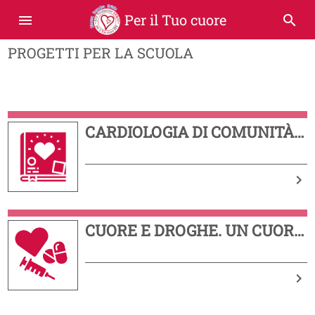
Per il Tuo cuore
menu
search
PROGETTI PER LA SCUOLA
CARDIOLOGIA DI COMUNITÀ
E PROMOZIONE DELLA
SALUTE
keyboard_arrow_right
CUORE E DROGHE. UN CUORE
PER AMICO
keyboard_arrow_right