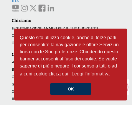
ETS
Chi siamo
HCF FONDAZIONE ANMCO PER IL TUO CUORE ETS
COME AIUTARCI
Questo sito utilizza cookie, anche di terze parti,
CONTATTI
per consentire la navigazione e offrire Servizi in
linea con le Sue preferenze. Chiudendo questo
Campagne e iniziative
banner acconsenti all’uso dei cookie. Se vuole
AMBASCIATORI DEL CUORE
saperne di più o negare il consenso a tutti o ad
BANCA DEL CUORE
alcuni cookie clicca qui.
Leggi l'informativa
CARDIOLOGIE APERTE
GIORNATE DEDICATE
OK
GOLF4HEART
IL CUORE DI TUTTI
PREVENZIONE PER IL TROMBOEMBOLISMO VENOSO
CAMPAGNA NON DIMENTICARE IL TUO CUORE
INIZIATIVE REGIONALI
CORSI RCP