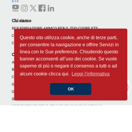
ETS
Chi siamo
HCF FONDAZIONE ANMCO PER IL TUO CUORE ETS
COME AIUTARCI
Questo sito utilizza cookie, anche di terze parti,
CONTATTI
per consentire la navigazione e offrire Servizi in
linea con le Sue preferenze. Chiudendo questo
Campagne e iniziative
banner acconsenti all’uso dei cookie. Se vuole
AMBASCIATORI DEL CUORE
saperne di più o negare il consenso a tutti o ad
BANCA DEL CUORE
alcuni cookie clicca qui.
Leggi l'informativa
CARDIOLOGIE APERTE
GIORNATE DEDICATE
OK
GOLF4HEART
IL CUORE DI TUTTI
PREVENZIONE PER IL TROMBOEMBOLISMO VENOSO
CAMPAGNA NON DIMENTICARE IL TUO CUORE
INIZIATIVE REGIONALI
CORSI RCP