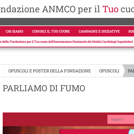
ndazione ANMCO per il
Tuo
cu
CHI SIAMO
CONOSCI IL TUO CUORE
CAMPAGNE E INIZIATIVE
SOS
ale della Fondazione per il Tuo cuore dell’Associazione Nazionale dei Medici Cardiologi Ospedalieri
E
OPUSCOLI E POSTER DELLA FONDAZIONE
OPUSCOLI
PA
PARLIAMO DI FUMO