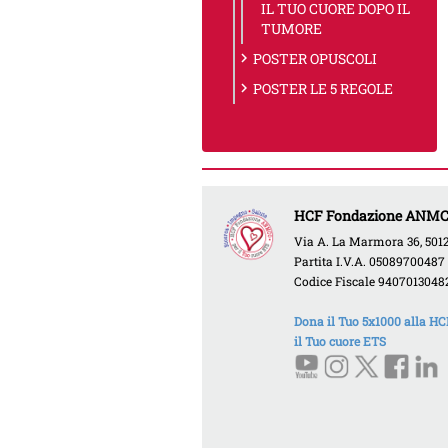
IL TUO CUORE DOPO IL
TUMORE
chevron_right
POSTER OPUSCOLI
chevron_right
POSTER LE 5 REGOLE
HCF Fondazione ANMCO 
Via A. La Marmora 36, 50121
Partita I.V.A. 05089700487
Codice Fiscale 9407013048
Dona il Tuo 5x1000 alla 
il Tuo cuore ETS