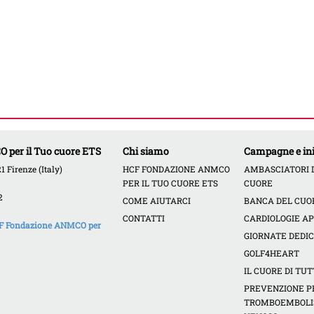
per il Tuo cuore ETS
Chi siamo
Campagne e ini
 Firenze (Italy)
HCF FONDAZIONE ANMCO
AMBASCIATORI 
PER IL TUO CUORE ETS
CUORE
2
COME AIUTARCI
BANCA DEL CUO
CONTATTI
CARDIOLOGIE A
HCF Fondazione ANMCO per
GIORNATE DEDI
GOLF4HEART
IL CUORE DI TUT
PREVENZIONE PE
TROMBOEMBOL