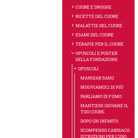
chevron_right
CUORE E DROGHE
chevron_right
RICETTE DEL CUORE
chevron_right
MALATTIE DEL CUORE
chevron_right
ESAMI DEL CUORE
chevron_right
TERAPIE PER IL CUORE
expand_more
OPUSCOLI E POSTER
DELLA FONDAZIONE
expand_more
OPUSCOLI
MANGIAR SANO
MUOVIAMOCI DI PIÙ
PARLIAMO DI FUMO
MANTIENI GIOVANE IL
TUO CUORE
DOPO UN INFARTO
SCOMPENSO CARDIACO:
ISTRUZIONI PER L’USO