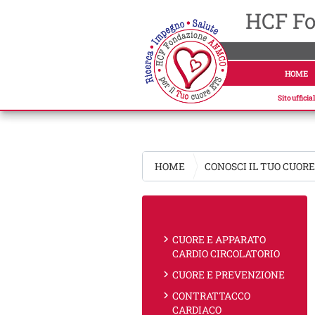
HCF Fo
HOME
Sito uffici
HOME
CONOSCI IL TUO CUOR
chevron_right
CUORE E APPARATO
CARDIO CIRCOLATORIO
chevron_right
CUORE E PREVENZIONE
chevron_right
CONTRATTACCO
CARDIACO