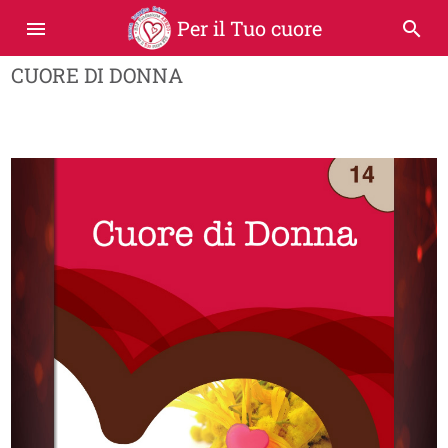
Per il Tuo cuore
menu
search
CUORE DI DONNA