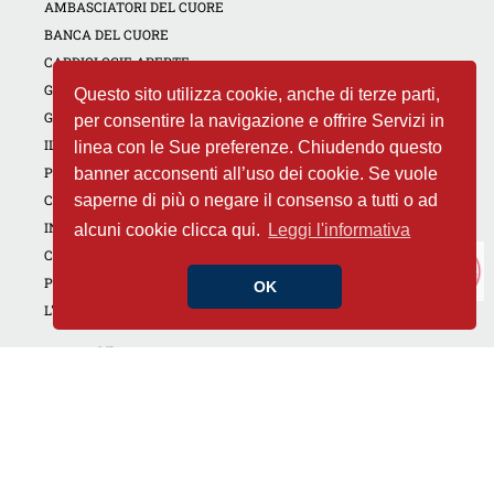
AMBASCIATORI DEL CUORE
BANCA DEL CUORE
CARDIOLOGIE APERTE
GIORNATE DEDICATE
Questo sito utilizza cookie, anche di terze parti,
GOLF4HEART
per consentire la navigazione e offrire Servizi in
IL CUORE DI TUTTI
linea con le Sue preferenze. Chiudendo questo
PREVENZIONE PER IL TROMBOEMBOLISMO VENOSO
banner acconsenti all’uso dei cookie. Se vuole
CAMPAGNA NON DIMENTICARE IL TUO CUORE
saperne di più o negare il consenso a tutti o ad
INIZIATIVE REGIONALI
alcuni cookie clicca qui.
Leggi l'informativa
CORSI RCP
PROGETTI PER LA SCUOLA
OK
L'ESPERTO RISPONDE
Conosci il Tuo cuore
CUORE E APPARATO CARDIO CIRCOLATORIO
CUORE E PREVENZIONE
CONTRATTACCO CARDIACO
CUORE E DROGHE
RICETTE DEL CUORE