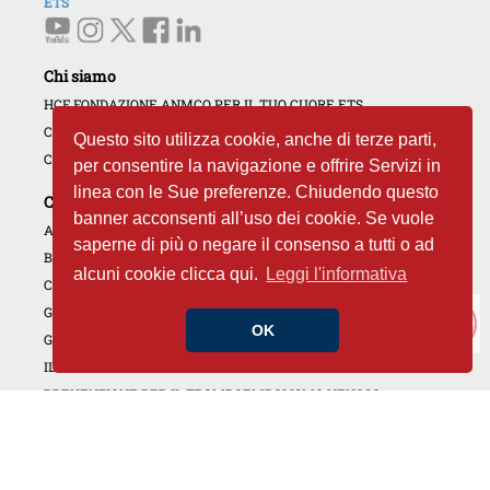
ETS
Chi siamo
HCF FONDAZIONE ANMCO PER IL TUO CUORE ETS
COME AIUTARCI
Questo sito utilizza cookie, anche di terze parti,
CONTATTI
per consentire la navigazione e offrire Servizi in
linea con le Sue preferenze. Chiudendo questo
Campagne e iniziative
banner acconsenti all’uso dei cookie. Se vuole
AMBASCIATORI DEL CUORE
saperne di più o negare il consenso a tutti o ad
BANCA DEL CUORE
alcuni cookie clicca qui.
Leggi l'informativa
CARDIOLOGIE APERTE
GIORNATE DEDICATE
OK
GOLF4HEART
IL CUORE DI TUTTI
PREVENZIONE PER IL TROMBOEMBOLISMO VENOSO
CAMPAGNA NON DIMENTICARE IL TUO CUORE
INIZIATIVE REGIONALI
CORSI RCP