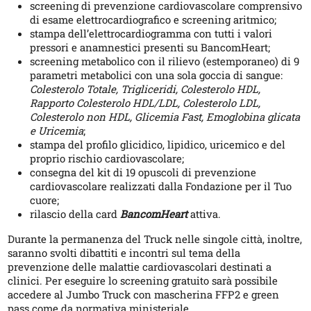
screening di prevenzione cardiovascolare comprensivo
di esame elettrocardiografico e screening aritmico;
stampa dell’elettrocardiogramma con tutti i valori
pressori e anamnestici presenti su BancomHeart;
screening metabolico con il rilievo (estemporaneo) di 9
parametri metabolici con una sola goccia di sangue:
Colesterolo Totale, Trigliceridi, Colesterolo HDL,
Rapporto Colesterolo HDL/LDL, Colesterolo LDL,
Colesterolo non HDL, Glicemia Fast, Emoglobina glicata
e Uricemia
;
stampa del profilo glicidico, lipidico, uricemico e del
proprio rischio cardiovascolare;
consegna del kit di 19 opuscoli di prevenzione
cardiovascolare realizzati dalla Fondazione per il Tuo
cuore;
rilascio della card
BancomHeart
attiva.
Durante la permanenza del Truck nelle singole città, inoltre,
saranno svolti dibattiti e incontri sul tema della
prevenzione delle malattie cardiovascolari destinati a
clinici. Per eseguire lo screening gratuito sarà possibile
accedere al Jumbo Truck con mascherina FFP2 e green
pass come da normativa ministeriale.