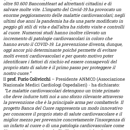
oltre 50.600 BancomHeart ad altrettanti cittadini e di
salvare molte vite. L’impatto del Covid-19 ha provocato un
enorme peggioramento delle malattie cardiovascolari; negli
ultimi due anni la pandemia ha da una parte modificato in
peggio gli stili di vita e dall’altra ha ridotto visite e controlli
al cuore. Numerosi studi hanno inoltre rilevato un
incremento di patologie cardiovascolari in coloro che
hanno avuto il COVID-19. La prevenzione diventa, dunque,
oggi ancor più determinante poiché permette di evitare
molti eventi cardiovascolari e per questo motivo poter
identificare i fattori di rischio ed essere consapevoli del
proprio stato di salute è il primo passo per proteggere il
nostro cuore.”
Il
prof. Furio Colivicchi
– Presidente ANMCO (Associazione
Nazionale Medici Cardiologi Ospedalieri) - ha dichiarato:
“Le malattie cardiovascolari detengono un triste primato
che deve indurre tutti noi a uno sforzo rilevante attraverso
la prevenzione che è la principale arma per combatterle. Il
progetto Banca del Cuore rappresenta un modo innovativo
per conoscere il proprio stato di salute cardiovascolare e il
miglior mezzo per prevenire concretamente l’insorgenza di
un infarto al cuore o di una patologia cardiovascolare come