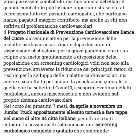
virus può essere combattuto, ma non ancora debellato, e
quando combattuto può lasciare importanti strascichi al
cuore soprattutto dei pazienti cardiopatici, che purtroppo
hanno pagato il maggior contributo, ma anche in chi non
soffriva di problematiche cardiovascolari.
Il
Progetto Nazionale di Prevenzione Cardiovascolare Banca
del Cuore
, da sempre attivo per la prevenzione delle
malattie cardiovascolari, riparte dopo due anni di
sospensione obbligatoria per la grave pandemia che ci ha
colpito e si mette gratuitamente a disposizione della
popolazione con screening cardiologici volti non solo alla
prevenzione, attraverso la riduzione dei principali fattori di
rischio per lo sviluppo delle malattie cardiovascolari, ma
anche e soprattutto per aiutare la popolazione generale, e
quella che ha sofferto il Covid19, a scoprire eventuali effetti
cardiologici, ancora misconosciuti e non evidenti sul
proprio sistema cardiovascolare.
Nel corso dei prossimi 7 mesi,
da aprile a novembre un
Jumbo Truck appositamente allestito tornerà a fare tappa
nel cuore di oltre 34 città italiane
, per offrire a tutti i
cittadini la possibilità di sottoporsi ad uno
screening
cardiologico completo e gratuito
che comprende: