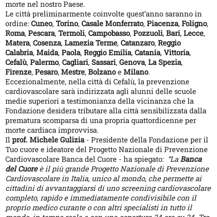
morte nel nostro Paese.
Le città preliminarmente coinvolte quest’anno saranno in
ordine:
Cuneo
,
Torino
,
Casale Monferrato
,
Piacenza
,
Foligno
,
Roma
,
Pescara
,
Termoli
,
Campobasso
,
Pozzuoli
,
Bari
,
Lecce
,
Matera
,
Cosenza
,
Lamezia Terme
,
Catanzaro
,
Reggio
Calabria
,
Maida
,
Paola
,
Reggio Emilia
,
Catania
,
Vittoria
,
Cefalù
,
Palermo
,
Cagliari
,
Sassari
,
Genova
,
La Spezia
,
Firenze
,
Pesaro
,
Mestre
,
Bolzano
e
Milano
.
Eccezionalmente, nella città di Cefalù, la prevenzione
cardiovascolare sarà indirizzata agli alunni delle scuole
medie superiori a testimonianza della vicinanza che la
Fondazione desidera tributare alla città sensibilizzata dalla
prematura scomparsa di una propria quattordicenne per
morte cardiaca improvvisa.
Il
prof. Michele Gulizia
- Presidente della Fondazione per il
Tuo cuore e ideatore del Progetto Nazionale di Prevenzione
Cardiovascolare Banca del Cuore - ha spiegato:
“La
Banca
del Cuore
è il più grande Progetto Nazionale di Prevenzione
Cardiovascolare in Italia, unico al mondo, che permette ai
cittadini di avvantaggiarsi di uno screening cardiovascolare
completo, rapido e immediatamente condivisibile con il
proprio medico curante o con altri specialisti in tutto il