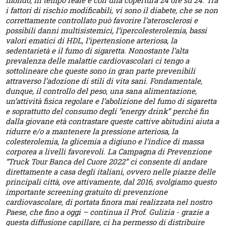
mondo, in tempo reale e con una copertura 24 ore su 24. Tra
i fattori di rischio modificabili, vi sono il diabete, che se non
correttamente controllato può favorire l’aterosclerosi e
possibili danni multisistemici, l’ipercolesterolemia, bassi
valori ematici di HDL, l’ipertensione arteriosa, la
sedentarietà e il fumo di sigaretta. Nonostante l’alta
prevalenza delle malattie cardiovascolari ci tengo a
sottolineare che queste sono in gran parte prevenibili
attraverso l’adozione di stili di vita sani. Fondamentale,
dunque, il controllo del peso, una sana alimentazione,
un’attività fisica regolare e l’abolizione del fumo di sigaretta
e soprattutto del consumo degli “energy drink” perché fin
dalla giovane età contrastare queste cattive abitudini aiuta a
ridurre e/o a mantenere la pressione arteriosa, la
colesterolemia, la glicemia a digiuno e l’indice di massa
corporea a livelli favorevoli. La Campagna di Prevenzione
“Truck Tour Banca del Cuore 2022” ci consente di andare
direttamente a casa degli italiani, ovvero nelle piazze delle
principali città, ove attivamente, dal 2016, svolgiamo questo
importante screening gratuito di prevenzione
cardiovascolare, di portata finora mai realizzata nel nostro
Paese, che fino a oggi – continua il Prof. Gulizia - grazie a
questa diffusione capillare, ci ha permesso di distribuire