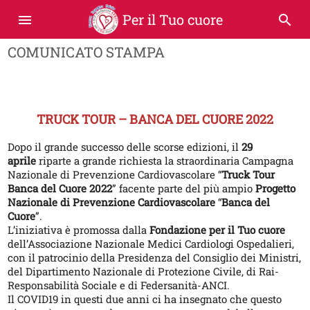
Per il Tuo cuore
menu
search
COMUNICATO STAMPA
TRUCK TOUR – BANCA DEL CUORE 2022
Dopo il grande successo delle scorse edizioni, il
29
aprile
riparte a grande richiesta la straordinaria Campagna
Nazionale di Prevenzione Cardiovascolare “
Truck Tour
Banca del Cuore 2022
” facente parte del più ampio
Progetto
Nazionale di Prevenzione Cardiovascolare
“
Banca del
Cuore
”.
L’iniziativa è promossa dalla
Fondazione per il Tuo cuore
dell’Associazione Nazionale Medici Cardiologi Ospedalieri,
con il patrocinio della Presidenza del Consiglio dei Ministri,
del Dipartimento Nazionale di Protezione Civile, di Rai-
Responsabilità Sociale e di Federsanità-ANCI.
Il COVID19 in questi due anni ci ha insegnato che questo