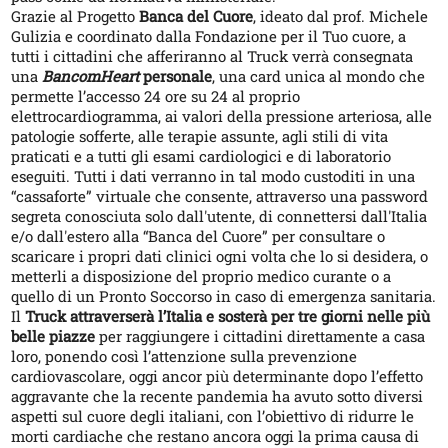
Grazie al Progetto
Banca del Cuore
, ideato dal prof. Michele
Gulizia e coordinato dalla Fondazione per il Tuo cuore, a
tutti i cittadini che afferiranno al Truck verrà consegnata
una
BancomHeart
personale
, una card unica al mondo che
permette l’accesso 24 ore su 24 al proprio
elettrocardiogramma, ai valori della pressione arteriosa, alle
patologie sofferte, alle terapie assunte, agli stili di vita
praticati e a tutti gli esami cardiologici e di laboratorio
eseguiti. Tutti i dati verranno in tal modo custoditi in una
“cassaforte” virtuale che consente, attraverso una password
segreta conosciuta solo dall'utente, di connettersi dall'Italia
e/o dall'estero alla “Banca del Cuore” per consultare o
scaricare i propri dati clinici ogni volta che lo si desidera, o
metterli a disposizione del proprio medico curante o a
quello di un Pronto Soccorso in caso di emergenza sanitaria.
Il
Truck attraverserà l’Italia e sosterà per tre giorni nelle più
belle piazze
per raggiungere i cittadini direttamente a casa
loro, ponendo così l’attenzione sulla prevenzione
cardiovascolare, oggi ancor più determinante dopo l’effetto
aggravante che la recente pandemia ha avuto sotto diversi
aspetti sul cuore degli italiani, con l’obiettivo di ridurre le
morti cardiache che restano ancora oggi la prima causa di