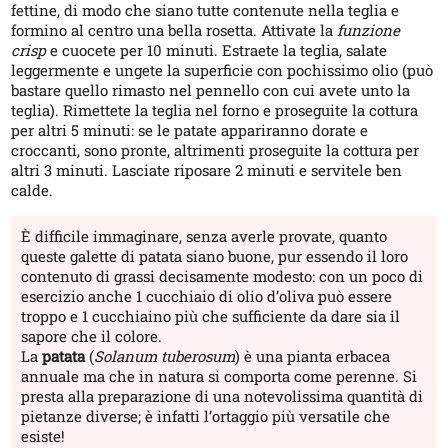
fettine, di modo che siano tutte contenute nella teglia e
formino al centro una bella rosetta. Attivate la
funzione
crisp
e cuocete per 10 minuti. Estraete la teglia, salate
leggermente e ungete la superficie con pochissimo olio (può
bastare quello rimasto nel pennello con cui avete unto la
teglia). Rimettete la teglia nel forno e proseguite la cottura
per altri 5 minuti: se le patate appariranno dorate e
croccanti, sono pronte, altrimenti proseguite la cottura per
altri 3 minuti. Lasciate riposare 2 minuti e servitele ben
calde.
È difficile immaginare, senza averle provate, quanto
queste galette di patata siano buone, pur essendo il loro
contenuto di grassi decisamente modesto: con un poco di
esercizio anche 1 cucchiaio di olio d’oliva può essere
troppo e 1 cucchiaino più che sufficiente da dare sia il
sapore che il colore.
La
patata
(
Solanum tuberosum
) è una pianta erbacea
annuale ma che in natura si comporta come perenne. Si
presta alla preparazione di una notevolissima quantità di
pietanze diverse; è infatti l’ortaggio più versatile che
esiste!