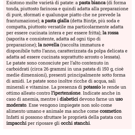
Esistono molte varietà di patate: a
pasta bianca
(di forma
tonda, piuttosto farinosa e quindi adatta alla preparazione
di purè, sformati e qualunque piatto che ne prevede la
frantumazione);
a pasta gialla
(detta Bintje, più soda e
compatta, piuttosto versatile ma particolarmente adatta
per essere cucinata intera e per essere fritta);
la rossa
(saporita e consistente, adatta ad ogni tipo di
preparazione);
la novella
(raccolta immatura e
disponibile tutto l’anno, caratterizzata da polpa delicata e
adatta ad essere cucinata soprattutto arrosto o lessata).
Le patate sono conosciute per l’alto contenuto in
carboidrati (circa 26 grammi in una patata di 150 g, cioè
medie dimensioni), presenti principalmente sotto forma
di amidi. Le patate sono inoltre ricche di acqua, sali
minerali e vitamine. La presenza di
potassio
le rende un
ottimo alleato contro
l’
ipertensione
. Indicate anche in
caso di anemia, mentre i
diabetici
devono farne un
uso
moderato
. Esse vengono impiegate non solo come
alimento umano e animale ma anche come
cosmetico
.
Infatti si possono sfruttare le proprietà della patata con
impacchi
per riposare gli
occhi stanchi
.